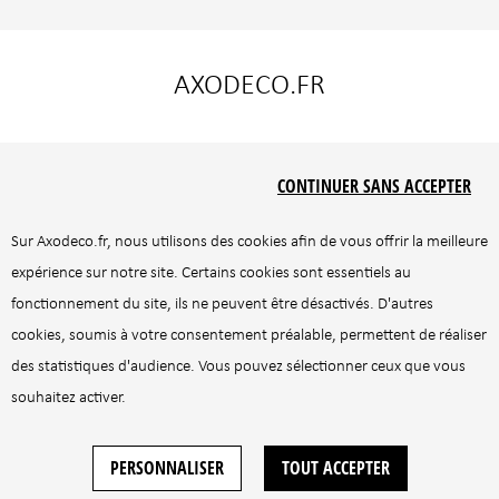
AXODECO.FR
Liens utiles
Nos marques
CONTINUER SANS ACCEPTER
Le concept
Castle line
CGU
Idaho éditions
Sur
Axodeco.fr
, nous utilisons des cookies afin de vous offrir la meilleure
CGV
Sits
expérience sur notre site. Certains cookies sont essentiels au
Politique de confidentialité
Flexlux
fonctionnement du site, ils ne peuvent être désactivés. D'autres
Mentions légales
cookies, soumis à votre consentement préalable, permettent de réaliser
Contactez-nous
des statistiques d'audience. Vous pouvez sélectionner ceux que vous
Gestion des cookies
souhaitez activer.
Plan de site
PERSONNALISER
TOUT ACCEPTER