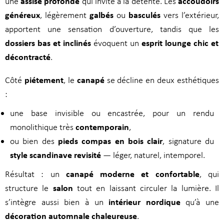
assise profonde
accoudoirs
une
qui invite à la détente. Les
généreux
galbés
basculés
, légèrement
ou
vers l’extérieur,
apportent une sensation d’ouverture, tandis que les
dossiers bas et inclinés
esprit lounge chic et
évoquent un
décontracté
.
piétement
canapé
Côté
, le
se décline en deux esthétiques
:
une base invisible ou encastrée, pour un rendu
contemporain
monolithique très
,
pieds compas en bois clair
ou bien des
, signature du
style scandinave revisité
— léger, naturel, intemporel.
canapé moderne et confortable
Résultat : un
, qui
salon
structure le
tout en laissant circuler la lumière. Il
intérieur nordique
s’intègre aussi bien à un
qu’à une
décoration automnale chaleureuse
.