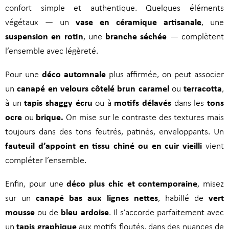
confort simple et authentique. Quelques éléments
vase en céramique artisanale
végétaux — un
, une
suspension en rotin
branche séchée
, une
— complètent
l’ensemble avec légèreté.
déco automnale
Pour une
plus affirmée, on peut associer
canapé en velours côtelé brun caramel
terracotta
un
ou
,
tapis shaggy écru
motifs délavés
tons
à un
ou à
dans les
ocre
brique.
ou
On mise sur le contraste des textures mais
toujours dans des tons feutrés, patinés, enveloppants. Un
fauteuil d’appoint en tissu chiné ou en cuir vieilli
vient
compléter l’ensemble.
déco plus chic et contemporaine
Enfin, pour une
, misez
canapé bas aux lignes nettes
vert
sur un
, habillé de
mousse
bleu ardoise
ou de
. Il s’accorde parfaitement avec
tapis graphique
un
aux motifs floutés, dans des nuances de