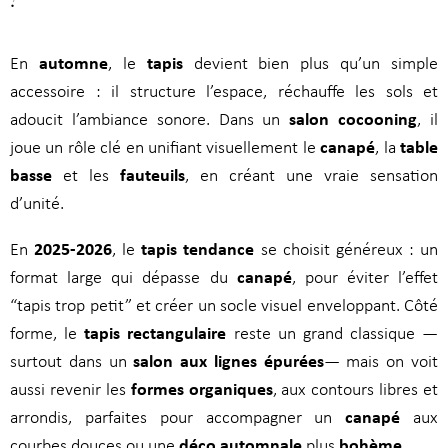
?
automne
tapis
En
, le
devient bien plus qu’un simple
accessoire : il structure l’espace, réchauffe les sols et
salon cocooning
adoucit l’ambiance sonore. Dans un
, il
canapé
table
joue un rôle clé en unifiant visuellement le
, la
basse
fauteuils
et les
, en créant une vraie sensation
d’unité.
2025-2026
tapis tendance
En
, le
se choisit généreux : un
canapé
format large qui dépasse du
, pour éviter l’effet
“tapis trop petit” et créer un socle visuel enveloppant. Côté
tapis rectangulaire
forme, le
reste un grand classique —
salon aux lignes épurées
surtout dans un
— mais on voit
formes organiques
aussi revenir les
, aux contours libres et
canapé
arrondis, parfaites pour accompagner un
aux
déco automnale
bohème
courbes douces ou une
plus
.