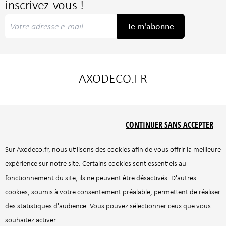
inscrivez-vous !
Je m'abonne
AXODECO.FR
Liens utiles
Nos marques
CONTINUER SANS ACCEPTER
Le concept
Castle line
CGU
Idaho éditions
Sur
Axodeco.fr
, nous utilisons des cookies afin de vous offrir la meilleure
CGV
Sits
expérience sur notre site. Certains cookies sont essentiels au
Politique de confidentialité
Flexlux
fonctionnement du site, ils ne peuvent être désactivés. D'autres
Mentions légales
cookies, soumis à votre consentement préalable, permettent de réaliser
Contactez-nous
des statistiques d'audience. Vous pouvez sélectionner ceux que vous
Gestion des cookies
souhaitez activer.